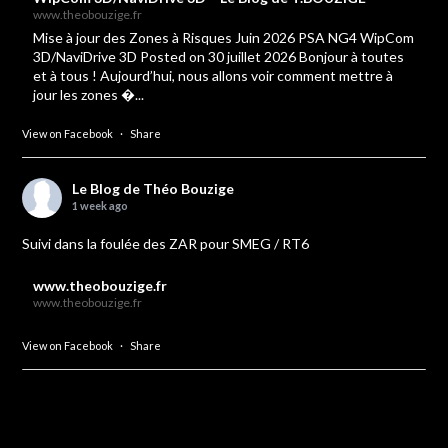
www.theobouzige.fr
Mise à jour des Zones à Risques Juin 2026 PSA NG4 WipCom
3D/NaviDrive 3D Posted on 30 juillet 2026 Bonjour à toutes
et à tous ! Aujourd’hui, nous allons voir comment mettre à
jour les zones �...
View on Facebook
·
Share
Le Blog de Théo Bouzige
1 week ago
Suivi dans la foulée des ZAR pour SMEG / RT6
www.theobouzige.fr
www.theobouzige.fr
View on Facebook
·
Share