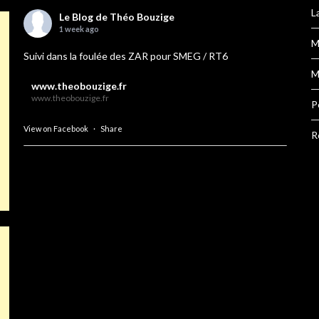
L
Le Blog de Théo Bouzige
1 week ago
M
Suivi dans la foulée des ZAR pour SMEG / RT6
M
www.theobouzige.fr
www.theobouzige.fr
P
View on Facebook
·
Share
R