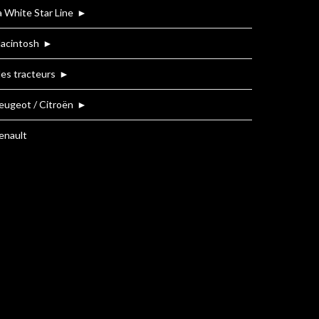
a White Star Line
►
acintosh
►
es tracteurs
►
eugeot / Citroën
►
enault