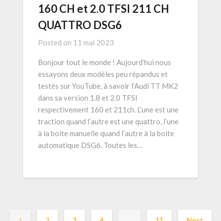
160 CH et 2.0 TFSI 211 CH
QUATTRO DSG6
Posted on
11 mai 2023
Bonjour tout le monde ! Aujourd’hui nous
essayons deux modèles peu répandus et
testés sur YouTube, à savoir l’Audi TT MK2
dans sa version 1.8 et 2.0 TFSI
respectivement 160 et 211ch. L’une est une
traction quand l’autre est une quattro, l’une
à la boite manuelle quand l’autre à la boite
automatique DSG6. Toutes les…
1
2
3
4
…
11
Next