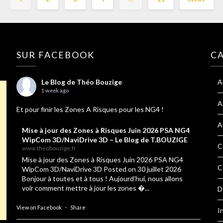
SUR FACEBOOK
C
Le Blog de Théo Bouzige
A
1 week ago
A
Et pour finir les Zones A Risques pour les NG4 !
A
Mise à jour des Zones à Risques Juin 2026 PSA NG4
WipCom 3D/NaviDrive 3D – Le Blog de T.BOUZIGE
C
www.theobouzige.fr
Mise à jour des Zones à Risques Juin 2026 PSA NG4
C
WipCom 3D/NaviDrive 3D Posted on 30 juillet 2026
Bonjour à toutes et à tous ! Aujourd’hui, nous allons
voir comment mettre à jour les zones �...
D
View on Facebook
·
Share
I