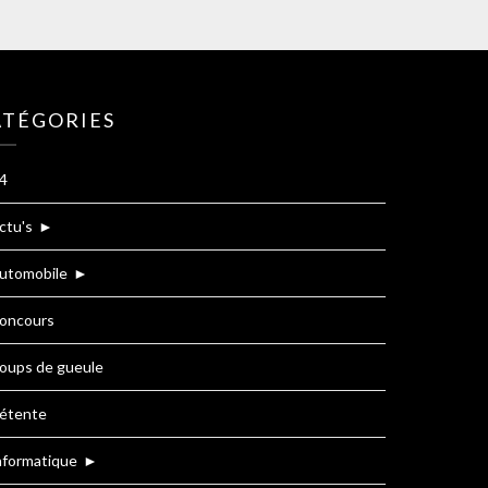
ATÉGORIES
4
ctu's
►
utomobile
►
oncours
oups de gueule
étente
nformatique
►