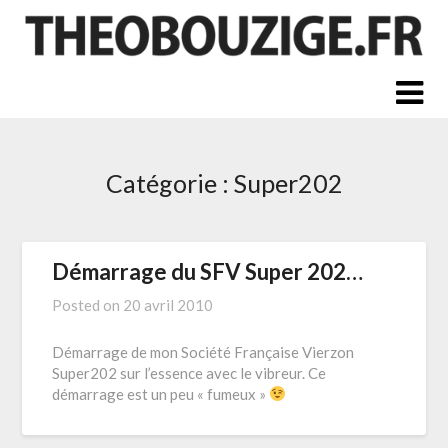
Skip
to
content
Catégorie :
Super202
Démarrage du SFV Super 202…
Posted on
20 avril 2010
Démarrage de mon Société Française Vierzon
Super202 sur l’essence avec le vibreur. Ce
démarrage est un peu « fumeux »