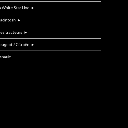
a White Star Line
►
acintosh
►
es tracteurs
►
eugeot / Citroën
►
enault