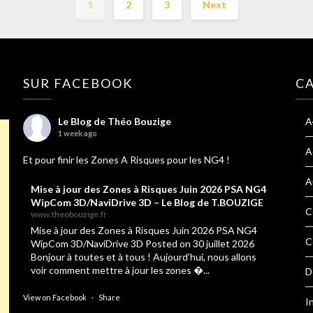
1
2
3
Next
SUR FACEBOOK
C
Le Blog de Théo Bouzige
A
1 week ago
A
Et pour finir les Zones A Risques pour les NG4 !
A
Mise à jour des Zones à Risques Juin 2026 PSA NG4
WipCom 3D/NaviDrive 3D – Le Blog de T.BOUZIGE
C
www.theobouzige.fr
Mise à jour des Zones à Risques Juin 2026 PSA NG4
C
WipCom 3D/NaviDrive 3D Posted on 30 juillet 2026
Bonjour à toutes et à tous ! Aujourd’hui, nous allons
voir comment mettre à jour les zones �...
D
View on Facebook
·
Share
I