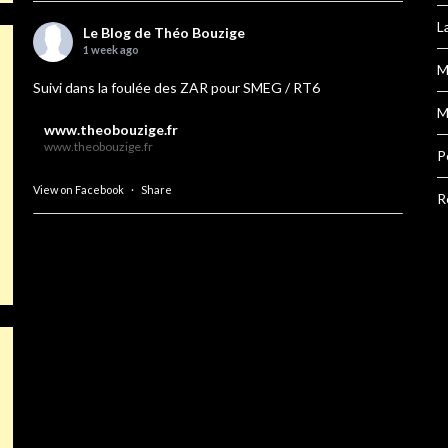
L
Le Blog de Théo Bouzige
1 week ago
M
Suivi dans la foulée des ZAR pour SMEG / RT6
M
www.theobouzige.fr
www.theobouzige.fr
P
View on Facebook
·
Share
R