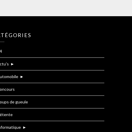
ATÉGORIES
4
ctu's
►
utomobile
►
oncours
oups de gueule
étente
nformatique
►