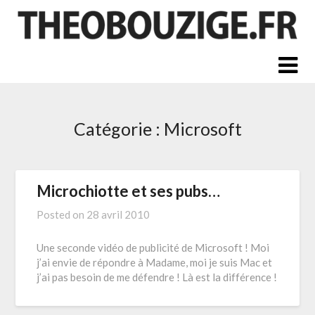
Skip
to
content
Catégorie :
Microsoft
Microchiotte et ses pubs…
Posted on
28 avril 2010
Une seconde vidéo de publicité de Microsoft ! Moi
j’ai envie de répondre à Madame, moi je suis Mac et
j’ai pas besoin de me défendre ! Là est la différence !