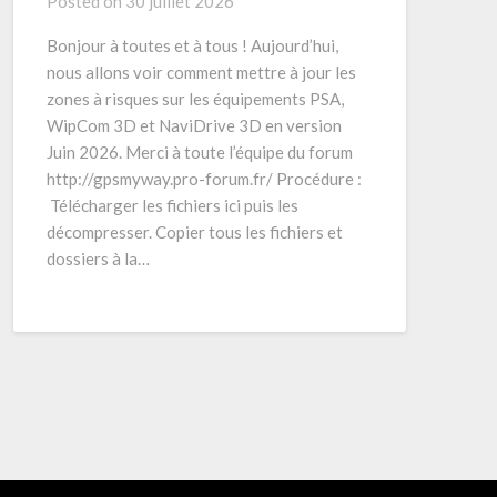
Posted on
30 juillet 2026
Bonjour à toutes et à tous ! Aujourd’hui,
nous allons voir comment mettre à jour les
zones à risques sur les équipements PSA,
WipCom 3D et NaviDrive 3D en version
Juin 2026. Merci à toute l’équipe du forum
http://gpsmyway.pro-forum.fr/ Procédure :
Télécharger les fichiers ici puis les
décompresser. Copier tous les fichiers et
dossiers à la…