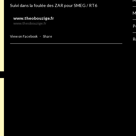
Suivi dans la foulée des ZAR pour SMEG / RT6
M
www.theobouzige.fr
www.theobouzige.fr
P
View on Facebook
·
Share
R