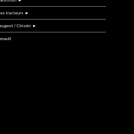
es tracteurs
►
eugeot / Citroën
►
enault