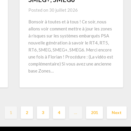
Posted on
30 juillet 2026
Bonsoir à toutes et à tous ! Ce soir, nous
allons voir comment mettre à jour les zones
à risques sur les systèmes embarqués PSA
nouvelle génération à savoir le RT4, RT5,
RT6, SMEG, SMEG+, SMEG6. Merci encore
une fois à Florian ! Procédure : (La vidéo est
complémentaire) Si vous avez une ancienne
base Zones…
1
2
3
4
…
201
Next