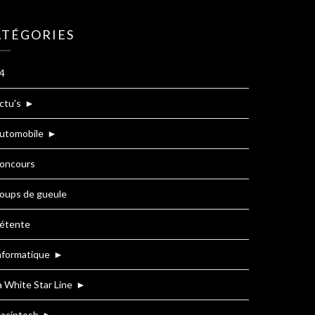
ATÉGORIES
4
ctu's
►
utomobile
►
oncours
oups de gueule
étente
nformatique
►
a White Star Line
►
acintosh
►