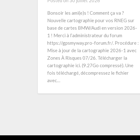
Posted on
30 juillet 2026
Bonsoir les ami(e)s ! Comment ça va ?
Nouvelle cartographie pour vos RNEG sur
base de cartes BMW/Audi en version 2026-
1 ! Merci à l’administrateur du forum
https://gpsmyway.pro-forum.fr/. Procédure :
Mise à jour de la cartographie 2026-1 avec
Zones À Risques 07/26. Télécharger la
cartographie ici. (9.27Go compressé). Une
fois téléchargé, décompressez le fichier
avec…