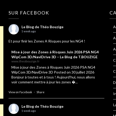
SUR FACEBOOK
C
Le Blog de Théo Bouzige
A
1 week ago
A
Et pour finir les Zones A Risques pour les NG4 !
A
Mise à jour des Zones à Risques Juin 2026 PSA NG4
WipCom 3D/NaviDrive 3D – Le Blog de T.BOUZIGE
C
www.theobouzige.fr
Mise à jour des Zones à Risques Juin 2026 PSA NG4
C
WipCom 3D/NaviDrive 3D Posted on 30 juillet 2026
Bonjour à toutes et à tous ! Aujourd’hui, nous allons
voir comment mettre à jour les zones �...
D
View on Facebook
·
Share
I
L
Le Blog de Théo Bouzige
1 week ago
M