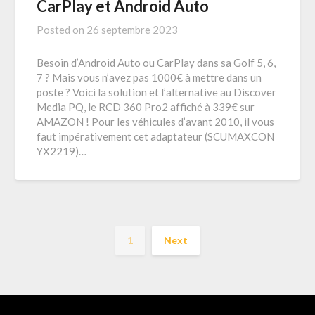
CarPlay et Android Auto
Posted on
26 septembre 2023
Besoin d’Android Auto ou CarPlay dans sa Golf 5, 6,
7 ? Mais vous n’avez pas 1000€ à mettre dans un
poste ? Voici la solution et l’alternative au Discover
Media PQ, le RCD 360 Pro2 affiché à 339€ sur
AMAZON ! Pour les véhicules d’avant 2010, il vous
faut impérativement cet adaptateur (SCUMAXCON
YX2219)…
1
Next