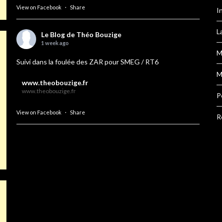
View on Facebook
·
Share
I
L
Le Blog de Théo Bouzige
1 week ago
M
Suivi dans la foulée des ZAR pour SMEG / RT6
M
www.theobouzige.fr
www.theobouzige.fr
P
View on Facebook
·
Share
R