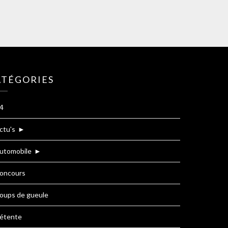
ATÉGORIES
4
ctu's
►
utomobile
►
oncours
oups de gueule
étente