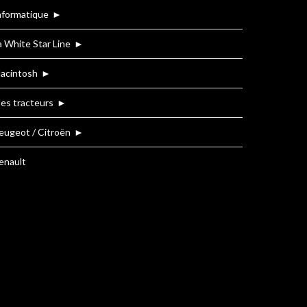
nformatique
►
a White Star Line
►
acintosh
►
es tracteurs
►
eugeot / Citroën
►
enault