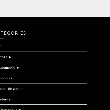
ATÉGORIES
4
ctu's
►
utomobile
►
oncours
oups de gueule
étente
nformatique
►