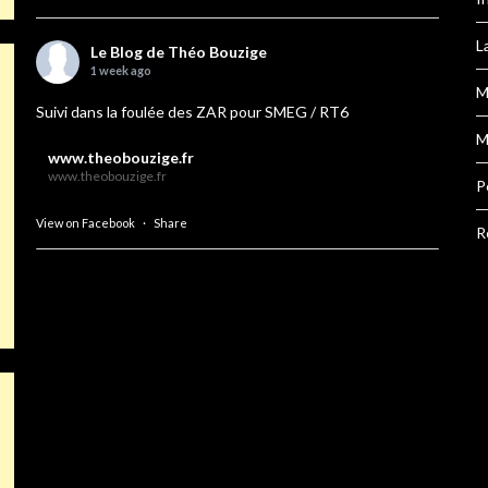
L
Le Blog de Théo Bouzige
1 week ago
M
Suivi dans la foulée des ZAR pour SMEG / RT6
M
www.theobouzige.fr
www.theobouzige.fr
P
View on Facebook
·
Share
R