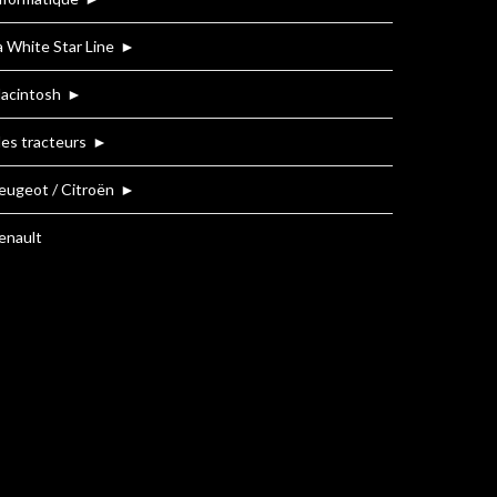
a White Star Line
►
acintosh
►
es tracteurs
►
eugeot / Citroën
►
enault