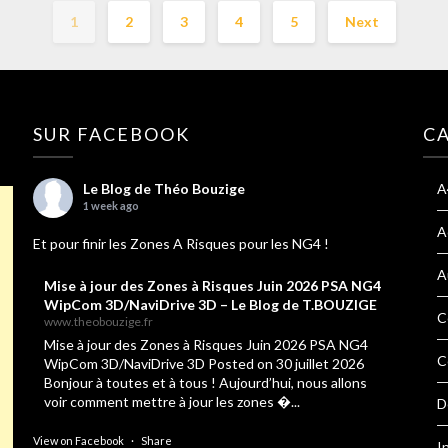
1
2
3
4
5
Next
SUR FACEBOOK
C
Le Blog de Théo Bouzige
A
1 week ago
A
Et pour finir les Zones A Risques pour les NG4 !
A
Mise à jour des Zones à Risques Juin 2026 PSA NG4
WipCom 3D/NaviDrive 3D – Le Blog de T.BOUZIGE
C
www.theobouzige.fr
Mise à jour des Zones à Risques Juin 2026 PSA NG4
C
WipCom 3D/NaviDrive 3D Posted on 30 juillet 2026
Bonjour à toutes et à tous ! Aujourd’hui, nous allons
voir comment mettre à jour les zones �...
D
View on Facebook
·
Share
I