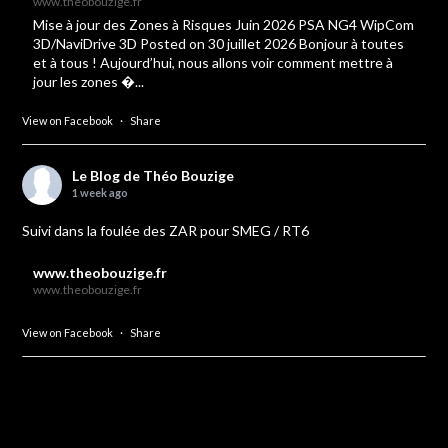
www.theobouzige.fr
Mise à jour des Zones à Risques Juin 2026 PSA NG4 WipCom
3D/NaviDrive 3D Posted on 30 juillet 2026 Bonjour à toutes
et à tous ! Aujourd’hui, nous allons voir comment mettre à
jour les zones �...
View on Facebook
·
Share
Le Blog de Théo Bouzige
1 week ago
Suivi dans la foulée des ZAR pour SMEG / RT6
www.theobouzige.fr
www.theobouzige.fr
View on Facebook
·
Share