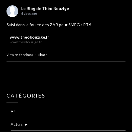
Le Blog de Théo Bouzige
6 days ago
Suivi dans la foulée des ZAR pour SMEG / RT6
www.theobouzige.fr
www.theobouzige.fr
View on Facebook
·
Share
CATÉGORIES
A4
Actu's
►