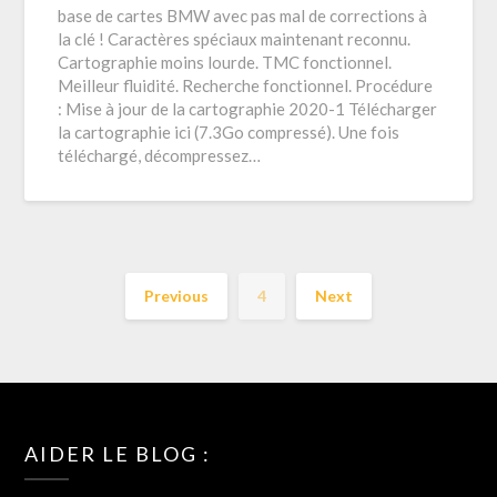
base de cartes BMW avec pas mal de corrections à
la clé ! Caractères spéciaux maintenant reconnu.
Cartographie moins lourde. TMC fonctionnel.
Meilleur fluidité. Recherche fonctionnel. Procédure
: Mise à jour de la cartographie 2020-1 Télécharger
la cartographie ici (7.3Go compressé). Une fois
téléchargé, décompressez…
Previous
4
Next
AIDER LE BLOG :