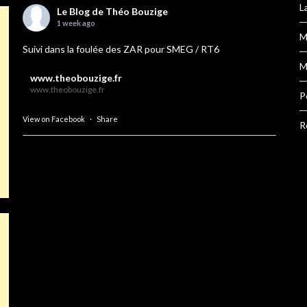
L
Le Blog de Théo Bouzige
1 week ago
M
Suivi dans la foulée des ZAR pour SMEG / RT6
M
www.theobouzige.fr
www.theobouzige.fr
P
View on Facebook
·
Share
R