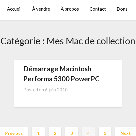
Accueil
À vendre
À propos
Contact
Dons
Catégorie :
Mes Mac de collection
Démarrage Macintosh
Performa 5300 PowerPC
Posted on
6 juin 2010
Previous
1
2
3
4
5
Next