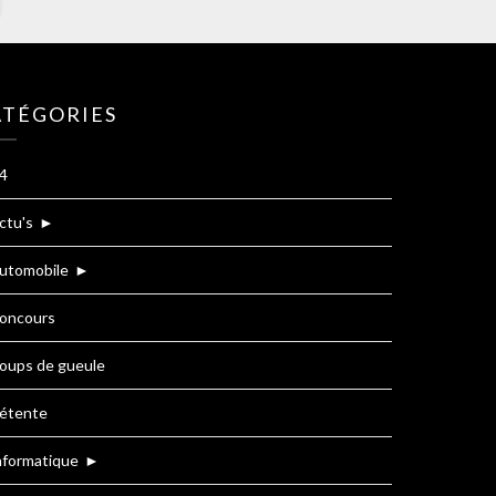
ATÉGORIES
4
ctu's
►
utomobile
►
oncours
oups de gueule
étente
nformatique
►