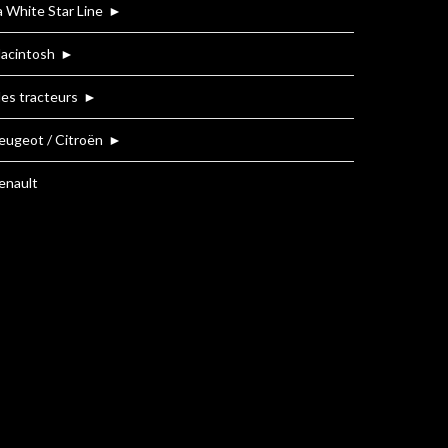
a White Star Line
►
acintosh
►
es tracteurs
►
eugeot / Citroën
►
enault