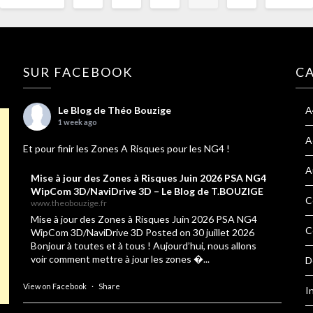
SUR FACEBOOK
C
Le Blog de Théo Bouzige
A
1 week ago
A
Et pour finir les Zones A Risques pour les NG4 !
A
Mise à jour des Zones à Risques Juin 2026 PSA NG4
WipCom 3D/NaviDrive 3D – Le Blog de T.BOUZIGE
C
www.theobouzige.fr
Mise à jour des Zones à Risques Juin 2026 PSA NG4
C
WipCom 3D/NaviDrive 3D Posted on 30 juillet 2026
Bonjour à toutes et à tous ! Aujourd’hui, nous allons
voir comment mettre à jour les zones �...
D
View on Facebook
·
Share
I