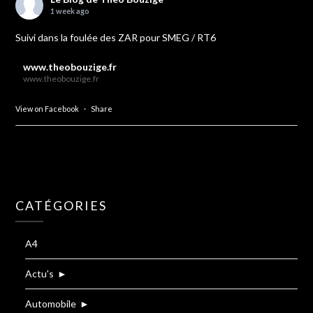
1 week ago
Suivi dans la foulée des ZAR pour SMEG / RT6
www.theobouzige.fr
www.theobouzige.fr
View on Facebook
·
Share
CATÉGORIES
A4
Actu's
►
Automobile
►