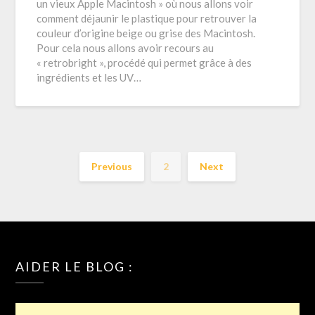
un vieux Apple Macintosh » où nous allons voir
comment déjaunir le plastique pour retrouver la
couleur d’origine beige ou grise des Macintosh.
Pour cela nous allons avoir recours au
« retrobright », procédé qui permet grâce à des
ingrédients et les UV…
Previous
2
Next
AIDER LE BLOG :