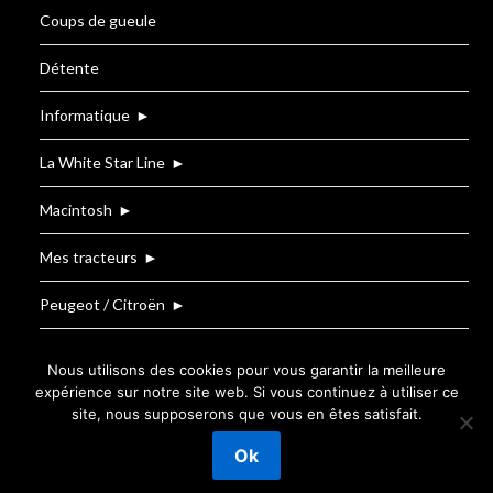
Coups de gueule
Détente
Informatique
►
La White Star Line
►
Macintosh
►
Mes tracteurs
►
Peugeot / Citroën
►
Renault
Nous utilisons des cookies pour vous garantir la meilleure
expérience sur notre site web. Si vous continuez à utiliser ce
site, nous supposerons que vous en êtes satisfait.
©2026 Le Blog de T.BOUZIGE
| Powered by
Ok
SuperbThemes