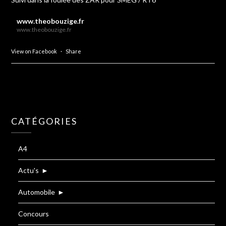
www.theobouzige.fr
www.theobouzige.fr
View on Facebook
·
Share
CATÉGORIES
A4
Actu's
►
Automobile
►
Concours