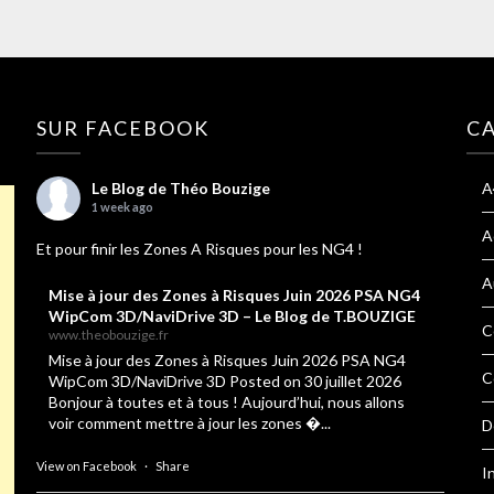
SUR FACEBOOK
C
Le Blog de Théo Bouzige
A
1 week ago
A
Et pour finir les Zones A Risques pour les NG4 !
A
Mise à jour des Zones à Risques Juin 2026 PSA NG4
WipCom 3D/NaviDrive 3D – Le Blog de T.BOUZIGE
C
www.theobouzige.fr
Mise à jour des Zones à Risques Juin 2026 PSA NG4
C
WipCom 3D/NaviDrive 3D Posted on 30 juillet 2026
Bonjour à toutes et à tous ! Aujourd’hui, nous allons
voir comment mettre à jour les zones �...
D
View on Facebook
·
Share
I