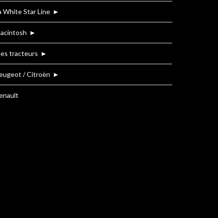
a White Star Line
►
acintosh
►
es tracteurs
►
eugeot / Citroën
►
enault