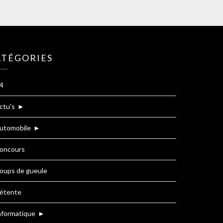
ATÉGORIES
4
ctu's
►
utomobile
►
oncours
oups de gueule
étente
nformatique
►