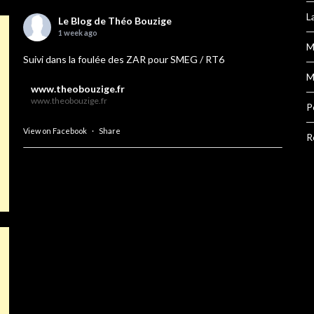
L
Le Blog de Théo Bouzige
1 week ago
M
Suivi dans la foulée des ZAR pour SMEG / RT6
M
www.theobouzige.fr
www.theobouzige.fr
P
View on Facebook
·
Share
R