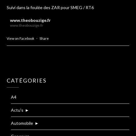
Suivi dans la foulée des ZAR pour SMEG / RT6
www.theobouzige.fr
www.theobouzige.fr
View on Facebook
·
Share
CATÉGORIES
A4
Actu's
►
Automobile
►