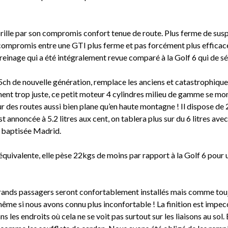
 brille par son compromis confort tenue de route. Plus ferme de sus
ait compromis entre une GTI plus ferme et pas forcément plus effic
reinage qui a été intégralement revue comparé à la Golf 6 qui de sér
5ch de nouvelle génération, remplace les anciens et catastrophique
ment trop juste, ce petit moteur 4 cylindres milieu de gamme se mo
r des routes aussi bien plane qu’en haute montagne ! Il dispose de
 annoncée à 5.2 litres aux cent, on tablera plus sur du 6 litres avec
 baptisée Madrid.
n équivalente, elle pèse 22kgs de moins par rapport à la Golf 6 pour 
es grands passagers seront confortablement installés mais comme to
même si nous avons connu plus inconfortable ! La finition est impec
 les endroits où cela ne se voit pas surtout sur les liaisons au sol.