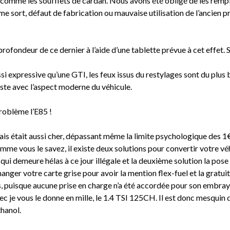
 comme les soufflets de cardan. Nous avons été obligé de les rempla
sort, défaut de fabrication ou mauvaise utilisation de l’ancien pr
ofondeur de ce dernier à l’aide d’une tablette prévue à cet effet. S
ssi expressive qu’une GTI, les feux issus du restylages sont du plus b
aste avec l’aspect moderne du véhicule.
problème l’E85 !
ais était aussi cher, dépassant même la limite psychologique des 1€ 
comme vous le savez, il existe deux solutions pour convertir votre vé
i demeure hélas à ce jour illégale et la deuxième solution la pose 
changer votre carte grise pour avoir la mention flex-fuel et la grat
ais, puisque aucune prise en charge n’a été accordée pour son embray
ec je vous le donne en mille, le 1.4 TSI 125CH. Il est donc mesquin
thanol.