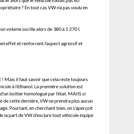
cer alors que le véhicule n’avait pas 60
opriétaire ? En tout cas VW n’a pas voulu en
on volume oscille alors de 380 à 1 270 l.
el effet et renforcent l’aspect agressif et
! Mais il faut savoir que cela reste toujours
hicule à l’éthanol. La première solution est
d’un boitier homologué par l’état. MAIIS si
uité de cette dernière, VW ne prendra plus aucun
age. Pourtant, en cherchant bien, on s’aperçoit
 de la part de VW d’exclure tout véhicule équipé