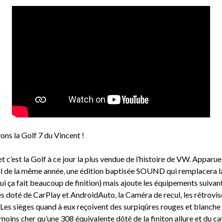
ons la Golf 7 du Vincent !
et c’est la Golf à ce jour la plus vendue de l’histoire de VW. Apparu
il de la même année, une édition baptisée SOUND qui remplacera la 
 (oui ça fait beaucoup de finition) mais ajoute les équipements suiv
s doté de CarPlay et AndroidAuto, la Caméra de recul, les rétrovis
s. Les sièges quand à eux reçoivent des surpiqûres rouges et blanc
 moins cher qu’une 308 équivalente dôté de la finiton allure et du