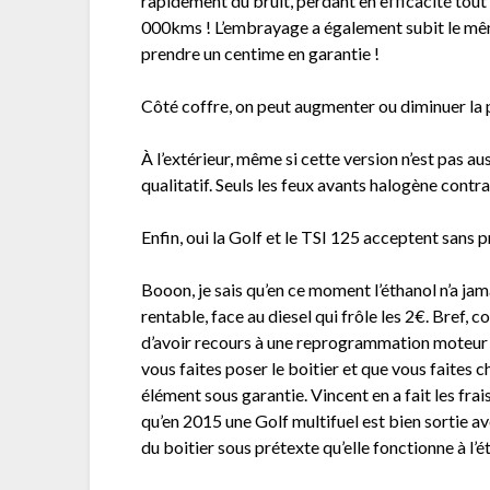
rapidement du bruit, perdant en efficacité tout
000kms ! L’embrayage a également subit le même 
prendre un centime en garantie !
Côté coffre, on peut augmenter ou diminuer la pr
À l’extérieur, même si cette version n’est pas au
qualitatif. Seuls les feux avants halogène contr
Enfin, oui la Golf et le TSI 125 acceptent sans 
Booon, je sais qu’en ce moment l’éthanol n’a jam
rentable, face au diesel qui frôle les 2€. Bref, 
d’avoir recours à une reprogrammation moteur qu
vous faites poser le boitier et que vous faites 
élément sous garantie. Vincent en a fait les fr
qu’en 2015 une Golf multifuel est bien sortie av
du boitier sous prétexte qu’elle fonctionne à l’é