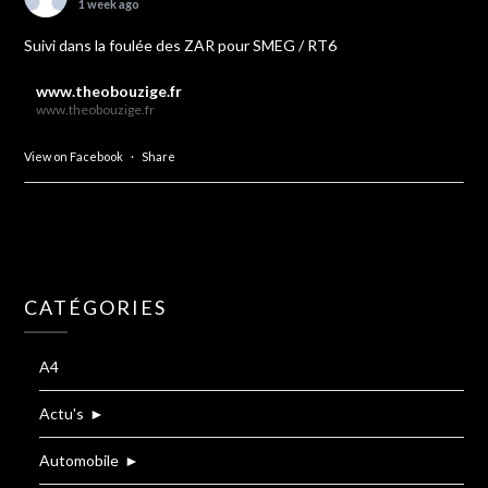
1 week ago
Suivi dans la foulée des ZAR pour SMEG / RT6
www.theobouzige.fr
www.theobouzige.fr
View on Facebook
·
Share
CATÉGORIES
A4
Actu's
►
Automobile
►