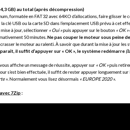
4,3 GB) au total (après décompression)
m, formatée en FAT32 avec 64KO d’allocations, faire glisser le c
 la clé USB ou la carte SD dans l’emplacement USB prévu à cet effe
ise à jour, sélectionner
« Oui »
puis appuyer sur le bouton
« OK »
imativement 50 minutes.
Ne pas couper le moteur sous peine de 
rasser le moteur au ralenti. À savoir que durant la mise à jour les 
pparaît, il suffit d’appuyer sur « OK », le système redémarre
(l
e vous affiche un message de réussite, appuyer sur
« OK »
puis retire
 jour s’est bien effectuée, il suffit de rester appuyer longuement su
te »
. Normalement vous lisez désormais
« EUROPE 2020 ».
avec 7Zip
: