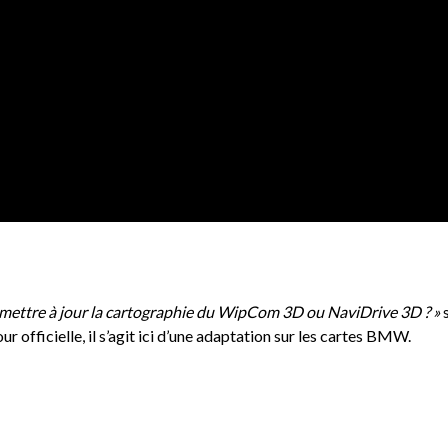
ettre à jour la cartographie du WipCom 3D ou NaviDrive 3D ? »
s
ur officielle, il s’agit ici d’une adaptation sur les cartes BMW.