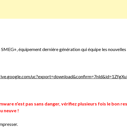
 du SMEG+, équipement dernière génération qui équipe les nouvelles
/drive.google.com/uc?export=download&confirm=7nld&id=1Zfg
irmware n’est pas sans danger, vérifiez plusieurs fois le bo
ou neuve !
ompresser.