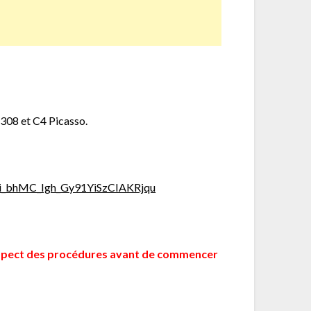
 308 et C4 Picasso.
Xui_bhMC_Igh_Gy91YiSzCIAKRjqu
n respect des procédures avant de commencer