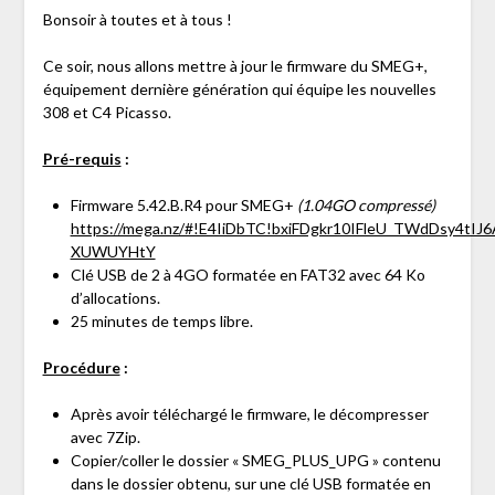
Bonsoir à toutes et à tous !
Ce soir, nous allons mettre à jour le firmware du SMEG+,
équipement dernière génération qui équipe les nouvelles
308 et C4 Picasso.
Pré-requis
:
Firmware 5.42.B.R4 pour SMEG+
(1.04GO compressé)
https://mega.nz/#!E4IiDbTC!bxiFDgkr10IFleU_TWdDsy4tIJ
XUWUYHtY
Clé USB de 2 à 4GO formatée en FAT32 avec 64 Ko
d’allocations.
25 minutes de temps libre.
Procédure
:
Après avoir téléchargé le firmware, le décompresser
avec 7Zip.
Copier/coller le dossier « SMEG_PLUS_UPG » contenu
dans le dossier obtenu, sur une clé USB formatée en