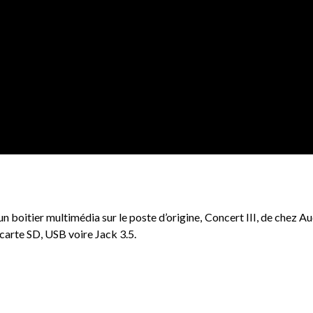
n boitier multimédia sur le poste d’origine, Concert III, de chez Aud
 carte SD, USB voire Jack 3.5.