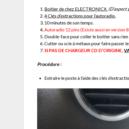
Boitier de chez ELECTRONICX.
(D’aspect p
4 Clés d’extractions pour l’autoradio.
10 minutes de son temps.
Autoradio 12 pins (Existe aussi en version 8
Double-face pour coller le boitier sans rien
Cutter ou scie à métaux pour faire passer le 
SI PAS DE CHARGEUR CD D’ORIGINE,
V
Procédure :
Extraire le poste à l’aide des clés d’extracti