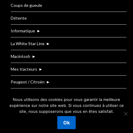
Coups de gueule
Détente
Informatique
►
La White Star Line
►
Macintosh
►
Mes tracteurs
►
Peugeot / Citroën
►
Renault
Nous utilisons des cookies pour vous garantir la meilleure
expérience sur notre site web. Si vous continuez à utiliser ce
site, nous supposerons que vous en êtes satisfait.
©2026 Le Blog de T.BOUZIGE
| Powered by
Ok
SuperbThemes