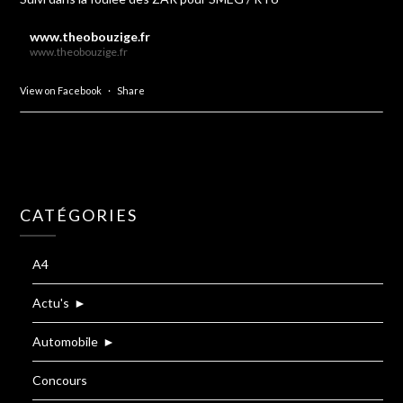
www.theobouzige.fr
www.theobouzige.fr
View on Facebook
·
Share
CATÉGORIES
A4
Actu's
►
Automobile
►
Concours