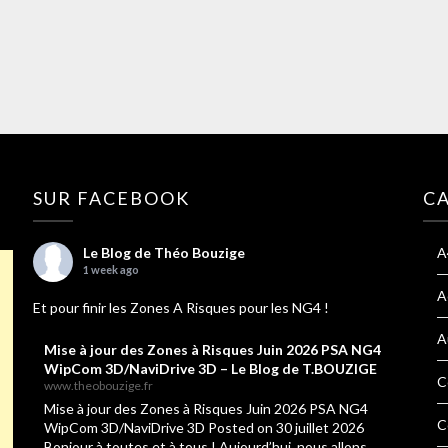
SUR FACEBOOK
C
Le Blog de Théo Bouzige
A
1 week ago
A
Et pour finir les Zones A Risques pour les NG4 !
A
Mise à jour des Zones à Risques Juin 2026 PSA NG4
WipCom 3D/NaviDrive 3D – Le Blog de T.BOUZIGE
C
www.theobouzige.fr
Mise à jour des Zones à Risques Juin 2026 PSA NG4
C
WipCom 3D/NaviDrive 3D Posted on 30 juillet 2026
Bonjour à toutes et à tous ! Aujourd’hui, nous allons