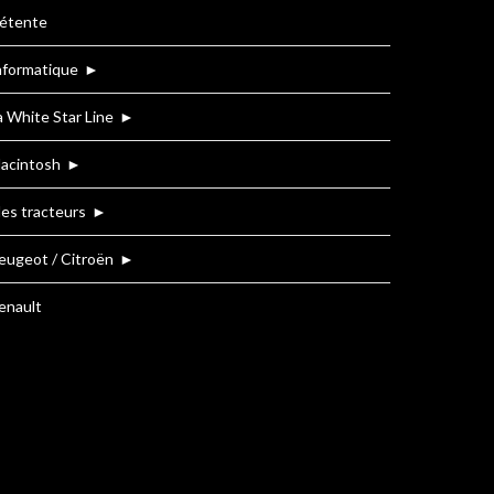
étente
nformatique
►
a White Star Line
►
acintosh
►
es tracteurs
►
eugeot / Citroën
►
enault