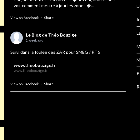
voir comment mettre à jour les zones �...
D
View on Facebook
·
Share
I
L
Le Blog de Théo Bouzige
1 week ago
M
Suivi dans la foulée des ZAR pour SMEG / RT6
M
www.theobouzige.fr
www.theobouzige.fr
P
View on Facebook
·
Share
R