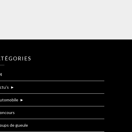
ATÉGORIES
4
ctu's
►
utomobile
►
oncours
oups de gueule