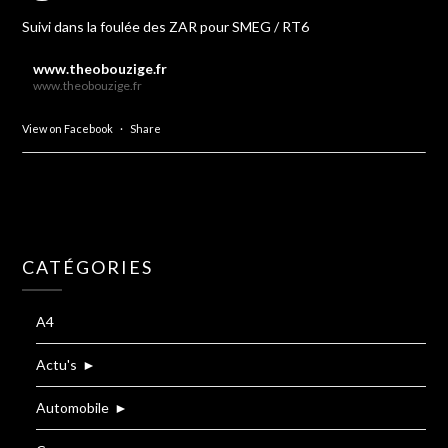
Suivi dans la foulée des ZAR pour SMEG / RT6
www.theobouzige.fr
www.theobouzige.fr
View on Facebook
·
Share
CATÉGORIES
A4
Actu's
►
Automobile
►