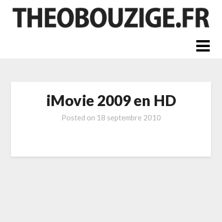
Skip
to
content
iMovie 2009 en HD
Posted on
18 septembre 2010