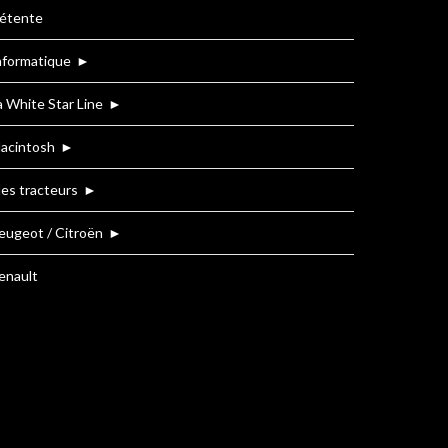
étente
nformatique
►
a White Star Line
►
acintosh
►
es tracteurs
►
eugeot / Citroën
►
enault