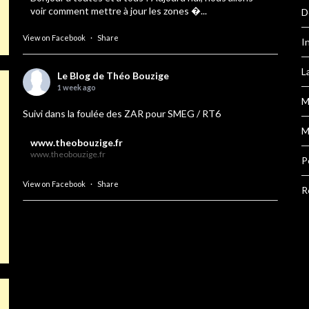
voir comment mettre à jour les zones �...
D
View on Facebook
·
Share
I
L
Le Blog de Théo Bouzige
1 week ago
M
Suivi dans la foulée des ZAR pour SMEG / RT6
M
www.theobouzige.fr
www.theobouzige.fr
P
View on Facebook
·
Share
R