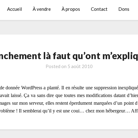
Accueil
À vendre
À propos
Contact
Dons
nchement là faut qu’ont m’expliq
Posted on
5 août 2010
de donnée WordPress a planté. Il en résulte une suppression inexpliquée
vait laissé. Ça va sans dire que toutes mes modifications datant d’hie
ages sur mon serveur, elles restent éperdument marquées d’un point d’
blème ! Il semblerai qu’il y est une coui… chez mon hébergeur… Affai