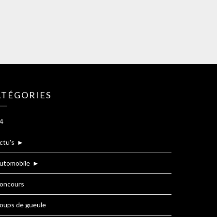
ATÉGORIES
4
ctu's
►
utomobile
►
oncours
oups de gueule