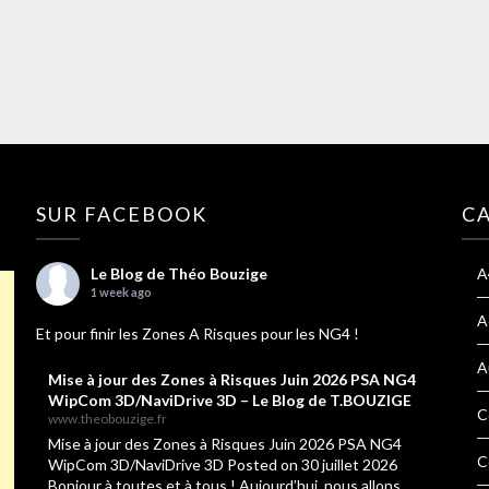
SUR FACEBOOK
C
Le Blog de Théo Bouzige
A
1 week ago
A
Et pour finir les Zones A Risques pour les NG4 !
A
Mise à jour des Zones à Risques Juin 2026 PSA NG4
WipCom 3D/NaviDrive 3D – Le Blog de T.BOUZIGE
C
www.theobouzige.fr
Mise à jour des Zones à Risques Juin 2026 PSA NG4
C
WipCom 3D/NaviDrive 3D Posted on 30 juillet 2026
Bonjour à toutes et à tous ! Aujourd’hui, nous allons