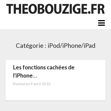
Skip
to
content
Catégorie :
iPod/iPhone/iPad
Les fonctions cachées de
l’iPhone…
Posted on
9 avril 2010