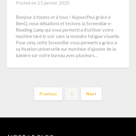
Posted on
13 janvier 2020
Bonjour à toutes et à tous ! Aujourd’hui grâce à
BenQ, nous déballons et testons la ScreenBar e-
Reading Lamp qui vous permettra d’utiliser votre
machine tard le soir sans la moindre fatigue visuelle.
Pour cela, cette ScreenBar vous permettra grâce à
sa fixation universelle sur moniteur d’ajouter de la
lumière sur votre bureau avec plusieurs…
Previous
5
Next