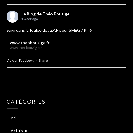
Le Blog de Théo Bouzige
1 week ago
Suivi dans la foulée des ZAR pour SMEG / RT6
www.theobouzige.fr
www.theobouzige.fr
View on Facebook
·
Share
CATÉGORIES
A4
Actu's
►