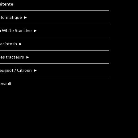
étente
nformatique
►
a White Star Line
►
acintosh
►
es tracteurs
►
eugeot / Citroën
►
enault