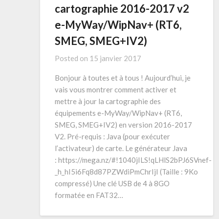
cartographie 2016-2017 v2
e-MyWay/WipNav+ (RT6,
SMEG, SMEG+IV2)
Posted on
15 janvier 2017
Bonjour à toutes et à tous ! Aujourd’hui, je
vais vous montrer comment activer et
mettre à jour la cartographie des
équipements e-MyWay/WipNav+ (RT6,
SMEG, SMEG+IV2) en version 2016-2017
V2. Pré-requis : Java (pour exécuter
l’activateur) de carte. Le générateur Java
: https://mega.nz/#!1040jILS!qLHlS2bPJ6SVnef-
_h_hI5i6Fq8d87PZWdiPmChrIjI (Taille : 9Ko
compressé) Une clé USB de 4 à 8GO
formatée en FAT32…