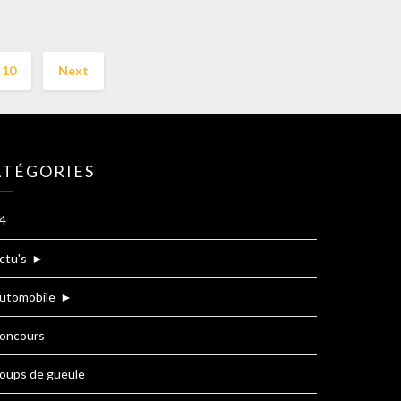
10
Next
ATÉGORIES
4
ctu's
►
utomobile
►
oncours
oups de gueule