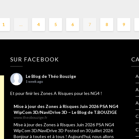
1
…
4
5
6
7
8
9
SUR FACEBOOK
C
Le Blog de Théo Bouzige
A
1 week ago
A
Et pour finir les Zones A Risques pour les NG4 !
A
Mise à jour des Zones à Risques Juin 2026 PSA NG4
WipCom 3D/NaviDrive 3D – Le Blog de T.BOUZIGE
C
www.theobouzige.fr
Mise à jour des Zones à Risques Juin 2026 PSA NG4
C
WipCom 3D/NaviDrive 3D Posted on 30 juillet 2026
Bonjour à toutes et à tous ! Aujourd’hui, nous allons