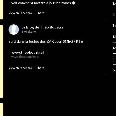
voir comment mettre à jour les zones �...
D
View on Facebook
·
Share
I
L
Le Blog de Théo Bouzige
1 week ago
M
Suivi dans la foulée des ZAR pour SMEG / RT6
M
www.theobouzige.fr
www.theobouzige.fr
P
View on Facebook
·
Share
R