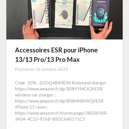
Accessoires ESR pour iPhone
13/13 Pro/13 Pro Max
Posted on
16 octobre 2021
Code -10% : 2OOQ4BIMESR Kickstand charger :
https://www.amazon.fr/dp/B08YYMCK26ESR
wireless car charger :
https://www.amazon.fr/dp/B08HNBHSQVESR
iPhone 13 cases :
https://www.amazon.fr/stores/page/28E0650B-
343A-4C23-916B-80DC6A0171C3