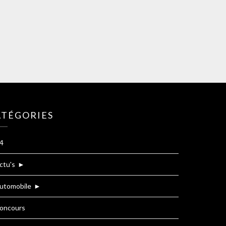
ATÉGORIES
4
ctu's
►
utomobile
►
oncours