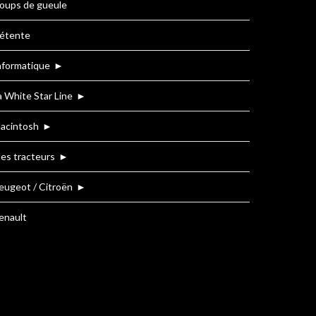
oups de gueule
étente
nformatique
►
a White Star Line
►
acintosh
►
es tracteurs
►
eugeot / Citroën
►
enault