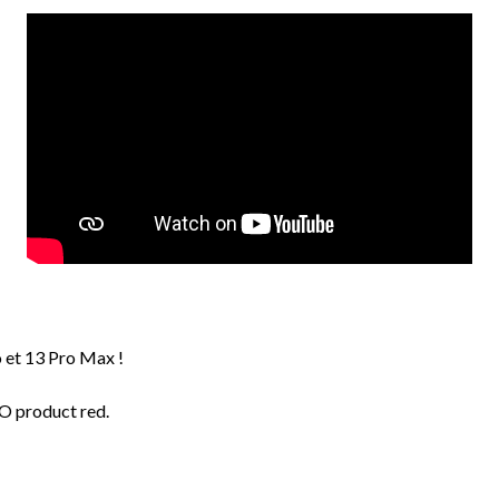
ro et 13 Pro Max !
GO product red.