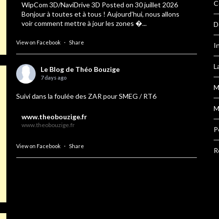
C
WipCom 3D/NaviDrive 3D Posted on 30 juillet 2026
Bonjour à toutes et à tous ! Aujourd’hui, nous allons
voir comment mettre à jour les zones �...
D
View on Facebook
·
Share
I
L
Le Blog de Théo Bouzige
7 days ago
M
Suivi dans la foulée des ZAR pour SMEG / RT6
M
www.theobouzige.fr
www.theobouzige.fr
P
View on Facebook
·
Share
R