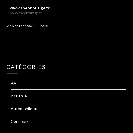
www.theobouzige.fr
www.theobouzige.fr
View on Facebook
·
Share
CATÉGORIES
A4
Actu's
►
Automobile
►
Concours