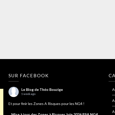
SUR FACEBOOK
C
Le Blog de Théo Bouzige
A
1 week ago
A
Et pour finir les Zones A Risques pour les NG4 !
A
Mise à jour des Zones à Risques Juin 2026 PSA NG4