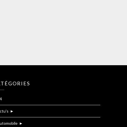
ATÉGORIES
4
ctu's
►
utomobile
►