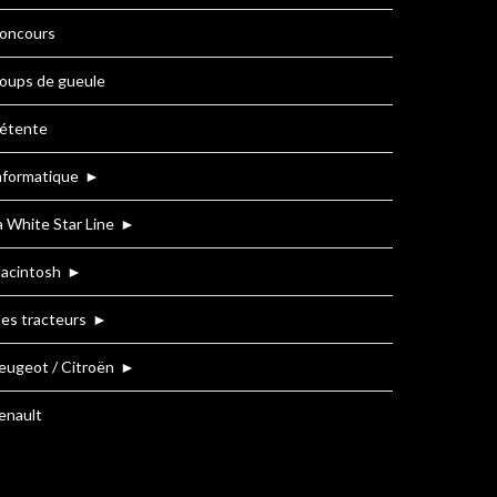
oncours
oups de gueule
étente
nformatique
►
a White Star Line
►
acintosh
►
es tracteurs
►
eugeot / Citroën
►
enault