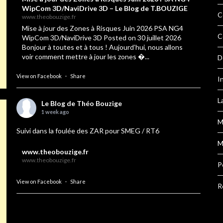
WipCom 3D/NaviDrive 3D – Le Blog de T.BOUZIGE
C
www.theobouzige.fr
Mise à jour des Zones à Risques Juin 2026 PSA NG4
C
WipCom 3D/NaviDrive 3D Posted on 30 juillet 2026
Bonjour à toutes et à tous ! Aujourd’hui, nous allons
voir comment mettre à jour les zones �...
D
View on Facebook
·
Share
I
L
Le Blog de Théo Bouzige
1 week ago
M
Suivi dans la foulée des ZAR pour SMEG / RT6
M
www.theobouzige.fr
www.theobouzige.fr
P
View on Facebook
·
Share
R