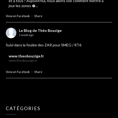
et à tous ! Aujourd’hui, nous allons voir comment mettre à
jour les zones �...
View on Facebook
·
Share
Le Blog de Théo Bouzige
1 week ago
Suivi dans la foulée des ZAR pour SMEG / RT6
www.theobouzige.fr
www.theobouzige.fr
View on Facebook
·
Share
CATÉGORIES