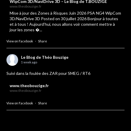
WipCom 3D/NaviDrive 3D – Le Blog de T.BOUZIGE
www.theobouzige.fr
Mise à jour des Zones à Risques Juin 2026 PSA NG4 WipCom
3D/NaviDrive 3D Posted on 30 juillet 2026 Bonjour à toutes
et à tous ! Aujourd’hui, nous allons voir comment mettre à
jour les zones �...
View on Facebook
·
Share
Le Blog de Théo Bouzige
1 week ago
Suivi dans la foulée des ZAR pour SMEG / RT6
www.theobouzige.fr
www.theobouzige.fr
View on Facebook
·
Share