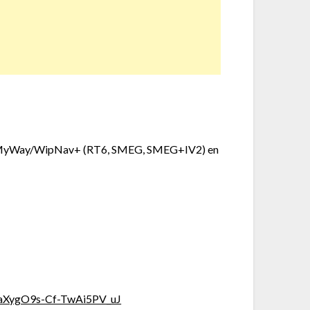
ents e-MyWay/WipNav+ (RT6, SMEG, SMEG+IV2) en
FaXygO9s-Cf-TwAi5PV_uJ