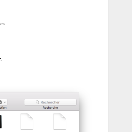
es.
.