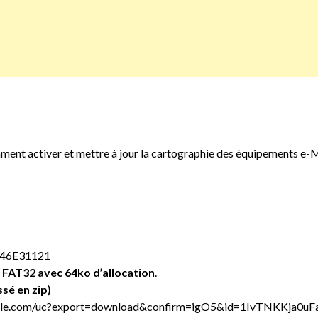
, comment activer et mettre à jour la cartographie des équipem
=546E31121
n
FAT32 avec 64ko d’allocation
.
sé en zip)
oogle.com/uc?export=download&confirm=igO5&id=1IvTNKKja0u