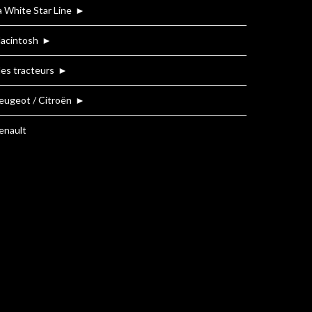
a White Star Line
►
acintosh
►
es tracteurs
►
eugeot / Citroën
►
enault