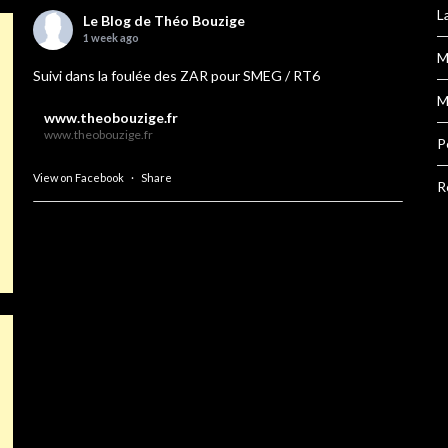
L
Le Blog de Théo Bouzige
1 week ago
M
Suivi dans la foulée des ZAR pour SMEG / RT6
M
www.theobouzige.fr
www.theobouzige.fr
P
View on Facebook
·
Share
R