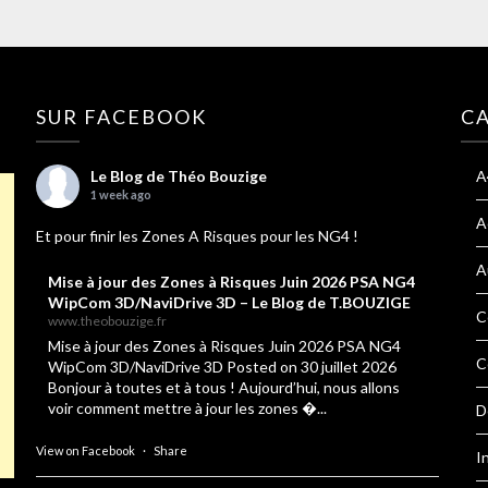
SUR FACEBOOK
C
Le Blog de Théo Bouzige
A
1 week ago
A
Et pour finir les Zones A Risques pour les NG4 !
A
Mise à jour des Zones à Risques Juin 2026 PSA NG4
WipCom 3D/NaviDrive 3D – Le Blog de T.BOUZIGE
C
www.theobouzige.fr
Mise à jour des Zones à Risques Juin 2026 PSA NG4
C
WipCom 3D/NaviDrive 3D Posted on 30 juillet 2026
Bonjour à toutes et à tous ! Aujourd’hui, nous allons
voir comment mettre à jour les zones �...
D
View on Facebook
·
Share
I