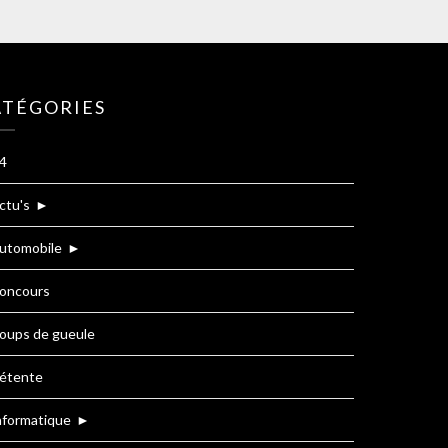
ATÉGORIES
4
ctu's
►
utomobile
►
oncours
oups de gueule
étente
nformatique
►