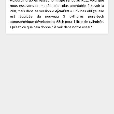
Aujourd’hui après l’essai/hommage rendu au RCZ, voici que
nous essayons un modèle bien plus abordable, à savoir la
208, mais dans sa version
« djeun’sss ».
Prix bas oblige, elle
est équipée du nouveau 3 cylindres pure-tech
atmosphérique développant 68ch pour 1 litre de cylindrée.
Qu’est-ce que cela donne ? À voir dans notre essai !