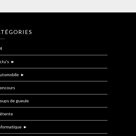
ATÉGORIES
4
ctu's
►
utomobile
►
oncours
oups de gueule
étente
nformatique
►