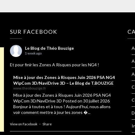
SUR FACEBOOK
C
Le Blog de Théo Bouzige
A
1 week ago
A
Et pour finir les Zones A Risques pour les NG4 !
A
Mise à jour des Zones à Risques Juin 2026 PSA NG4
WipCom 3D/NaviDrive 3D – Le Blog de T.BOUZIGE
C
www.theobouzige.fr
Mise à jour des Zones à Risques Juin 2026 PSA NG4
C
WipCom 3D/NaviDrive 3D Posted on 30 juillet 2026
Bonjour à toutes et à tous ! Aujourd’hui, nous allons
voir comment mettre à jour les zones �...
D
View on Facebook
·
Share
I