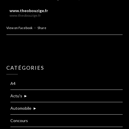
www.theobouzige.fr
www.theobouzige.fr
View on Facebook
·
Share
CATÉGORIES
A4
Actu's
►
Automobile
►
Concours