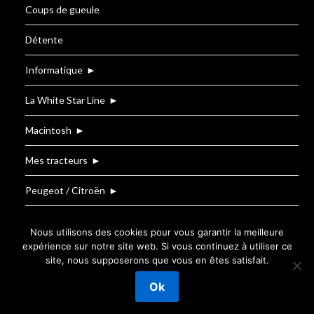
Coups de gueule
Détente
Informatique
►
La White Star Line
►
Macintosh
►
Mes tracteurs
►
Peugeot / Citroën
►
Renault
Nous utilisons des cookies pour vous garantir la meilleure
expérience sur notre site web. Si vous continuez à utiliser ce
site, nous supposerons que vous en êtes satisfait.
©2026 Le Blog de T.BOUZIGE
| Powered by
Ok
SuperbThemes