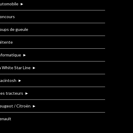
utomobile
►
oncours
oups de gueule
étente
nformatique
►
a White Star Line
►
acintosh
►
es tracteurs
►
eugeot / Citroën
►
enault