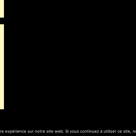
ure expérience sur notre site web. Si vous continuez à utiliser ce site,
©2026 Le Blog de T.BOUZIGE
| Powered by
SuperbThemes