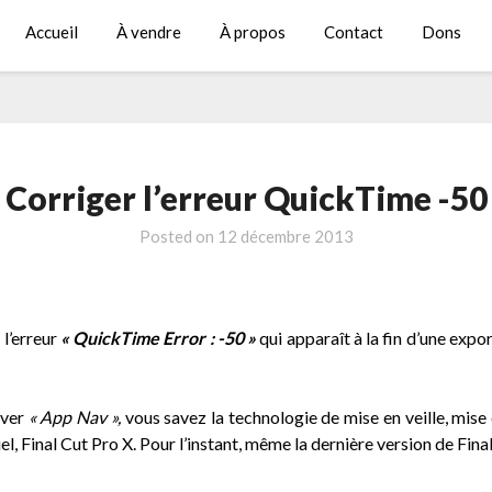
Accueil
À vendre
À propos
Contact
Dons
Corriger l’erreur QuickTime -50
Posted on
12 décembre 2013
l’erreur
« QuickTime Error : -50 »
qui apparaît à la fin d’une expo
iver
« App Nav »,
vous savez la technologie de mise en veille, mise
l, Final Cut Pro X. Pour l’instant, même la dernière version de Fina