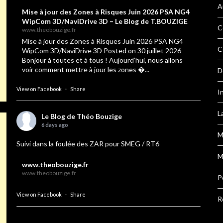
A
Mise à jour des Zones à Risques Juin 2026 PSA NG4
WipCom 3D/NaviDrive 3D – Le Blog de T.BOUZIGE
C
www.theobouzige.fr
Mise à jour des Zones à Risques Juin 2026 PSA NG4
C
WipCom 3D/NaviDrive 3D Posted on 30 juillet 2026
Bonjour à toutes et à tous ! Aujourd’hui, nous allons
voir comment mettre à jour les zones �...
D
View on Facebook
·
Share
I
L
Le Blog de Théo Bouzige
6 days ago
M
Suivi dans la foulée des ZAR pour SMEG / RT6
M
www.theobouzige.fr
www.theobouzige.fr
P
View on Facebook
·
Share
R