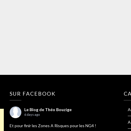
SUR FACEBOOK
C
Le Blog de Théo Bouzige
A
6 days ago
A
Et pour finir les Zones A Risques pour les NG4 !