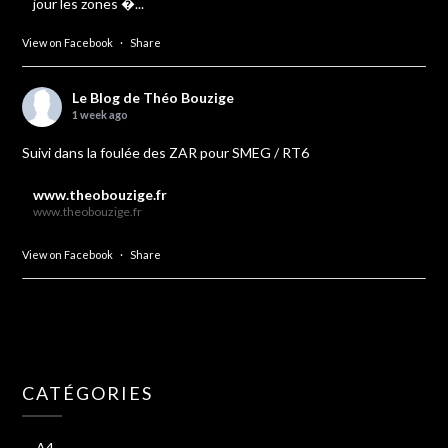
jour les zones �...
View on Facebook
·
Share
Le Blog de Théo Bouzige
1 week ago
Suivi dans la foulée des ZAR pour SMEG / RT6
www.theobouzige.fr
www.theobouzige.fr
View on Facebook
·
Share
CATÉGORIES
A4