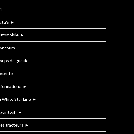
4
ctu's
►
utomobile
►
oncours
oups de gueule
étente
nformatique
►
a White Star Line
►
acintosh
►
es tracteurs
►