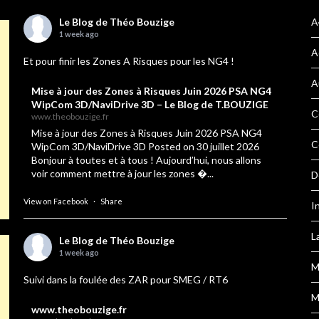
Le Blog de Théo Bouzige
A
1 week ago
A
Et pour finir les Zones A Risques pour les NG4 !
A
Mise à jour des Zones à Risques Juin 2026 PSA NG4
WipCom 3D/NaviDrive 3D – Le Blog de T.BOUZIGE
C
www.theobouzige.fr
Mise à jour des Zones à Risques Juin 2026 PSA NG4
C
WipCom 3D/NaviDrive 3D Posted on 30 juillet 2026
Bonjour à toutes et à tous ! Aujourd’hui, nous allons
voir comment mettre à jour les zones �...
D
View on Facebook
·
Share
I
L
Le Blog de Théo Bouzige
1 week ago
M
Suivi dans la foulée des ZAR pour SMEG / RT6
M
www.theobouzige.fr