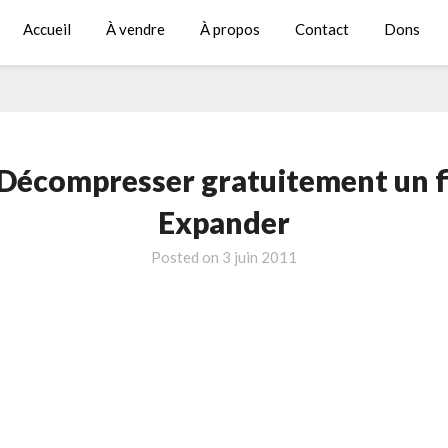
Accueil
À vendre
À propos
Contact
Dons
écompresser gratuitement un fic
Expander
Posted on
3 juin 2011