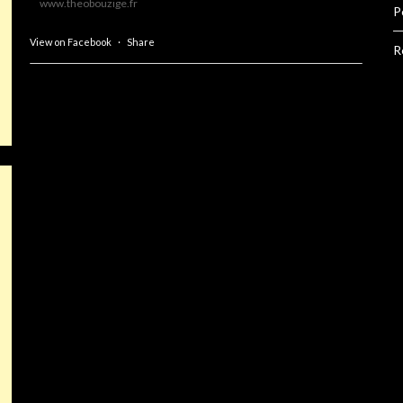
www.theobouzige.fr
P
View on Facebook
·
Share
R