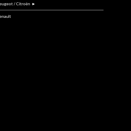
eugeot / Citroën
►
enault