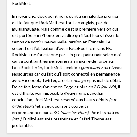
RockMelt.
En revanche, deux point noirs sont à signaler. Le premier
est le fait que RockMelt est tout en anglais, pas de
multilanguage. Mais comme c’est la première version qui
est portée sur iPhone, on va dire qu’il faut leurs laisser le
temps de sortir une nouvelle version en Français. Le
second est l’obligation d’avoir FaceBook, car sans FB,
RockMelt ne fonctionne pas. Un gros point noir selon moi,
car ça contraint les personnes à s’inscrire de force sur
FaceBook. Enfin, RockMelt semble
« gourmand »
au niveau
ressources car du fait qu’il soit connecté en permanence
avec Facebook, Twitter, … cela
« mange »
pas mal de débit.
De ce fait, lorsqu’on est en Edge et plus en 3G
(ou Wifi)
il
est difficile, voir impossible d’ouvrir une page. En
conclusion, RockMelt est reservé aux hauts débits
(sur
ordinateurs)
et à ceux qui sont couverts
en permanence par la 3G
(dans les villes)
. Pour les autres
(moi)
, l’utilité est très restreinte et Safari iPhone est
préférable.