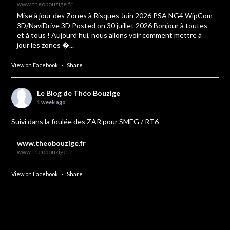
www.theobouzige.fr
Mise à jour des Zones à Risques Juin 2026 PSA NG4 WipCom
3D/NaviDrive 3D Posted on 30 juillet 2026 Bonjour à toutes
et à tous ! Aujourd’hui, nous allons voir comment mettre à
jour les zones �...
View on Facebook
·
Share
Le Blog de Théo Bouzige
1 week ago
Suivi dans la foulée des ZAR pour SMEG / RT6
www.theobouzige.fr
www.theobouzige.fr
View on Facebook
·
Share