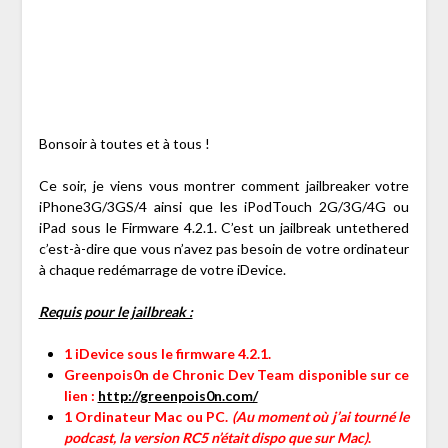
Bonsoir à toutes et à tous !
Ce soir, je viens vous montrer comment jailbreaker votre
iPhone3G/3GS/4 ainsi que les iPodTouch 2G/3G/4G ou
iPad sous le Firmware 4.2.1. C’est un jailbreak untethered
c’est-à-dire que vous n’avez pas besoin de votre ordinateur
à chaque redémarrage de votre iDevice.
Requis pour le jailbreak :
1 iDevice sous le firmware 4.2.1.
Greenpois0n de
Chronic Dev Team disponible sur ce
lien :
http://greenpois0n.com/
1 Ordinateur Mac ou PC.
(Au moment où j’ai tourné le
podcast, la version RC5 n’était dispo que sur Mac)
.