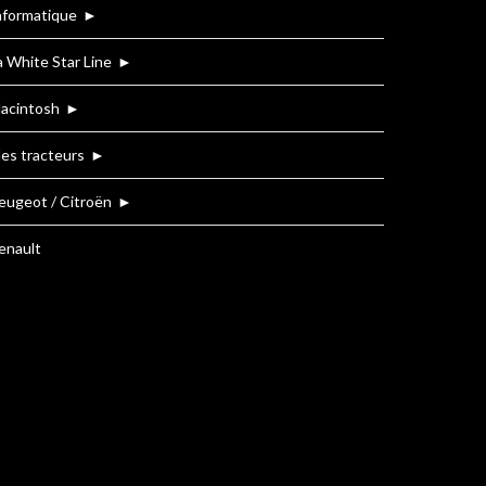
nformatique
►
a White Star Line
►
acintosh
►
es tracteurs
►
eugeot / Citroën
►
enault