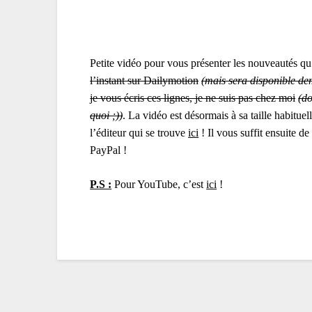
Petite vidéo pour vous présenter les nouveautés qu’
l’instant sur Dailymotion
(mais sera disponible d
je vous écris ces lignes, je ne suis pas chez moi
(do
quoi ;))
. La vidéo est désormais à sa taille habitue
l’éditeur qui se trouve
ici
! Il vous suffit ensuite de
PayPal !
P.S :
Pour YouTube, c’est
ici
!