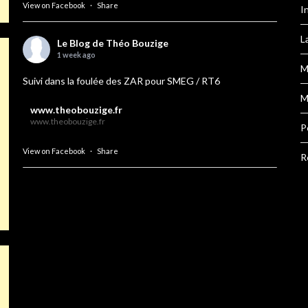
View on Facebook
·
Share
I
L
Le Blog de Théo Bouzige
1 week ago
M
Suivi dans la foulée des ZAR pour SMEG / RT6
M
www.theobouzige.fr
www.theobouzige.fr
P
View on Facebook
·
Share
R