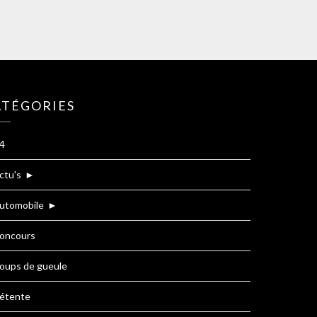
ATÉGORIES
4
ctu's
►
utomobile
►
oncours
oups de gueule
étente