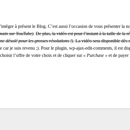
intègre à présent le Blog. C’est aussi l’occasion de vous présenter la n
emain sur YouTube)
.
De plus, la vidéo est pour l’instant à la taille de
nc désolé pour les grosses résolutions !)
.
La vidéo sera disponible dès m
lle car je suis revenu ;). Pour le plugin, wp-ajax-edit-comments, il est di
 choisir l’offre de votre choix et de cliquer sur
« Purchase »
et de payer