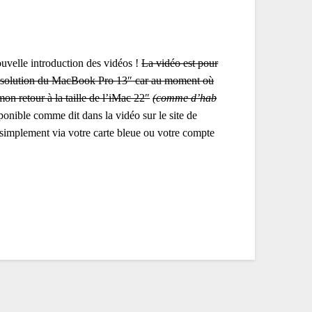
ouvelle introduction des vidéos !
La vidéo est pour
 la résolution du MacBook Pro 13″ car au moment où
on retour à la taille de l’iMac 22″
(comme d’hab
sponible comme dit dans la vidéo sur le site de
 simplement via votre carte bleue ou votre compte