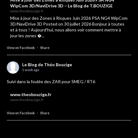
WipCom 3D/NaviDrive 3D – Le Blog de T.BOUZIGE
www.theobouzige.fr
Mise à jour des Zones à Risques Juin 2026 PSA NG4 WipCom
3D/NaviDrive 3D Posted on 30 juillet 2026 Bonjour à toutes
et à tous ! Aujourd’hui, nous allons voir comment mettre à
jour les zones �...
View on Facebook
·
Share
Le Blog de Théo Bouzige
1 week ago
Suivi dans la foulée des ZAR pour SMEG / RT6
www.theobouzige.fr
www.theobouzige.fr
View on Facebook
·
Share